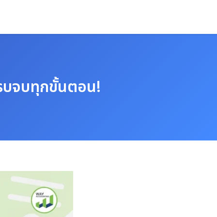
บจบทุกขั้นตอน!