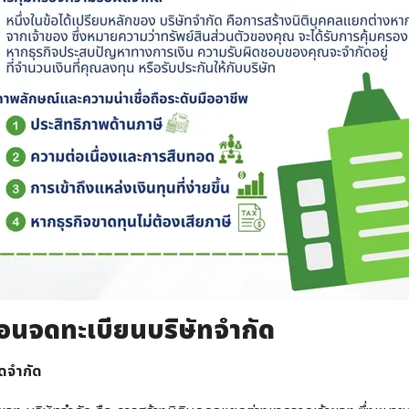
้ ก่อนจดทะเบียนบริษัทจำกัด
ิดจำกัด