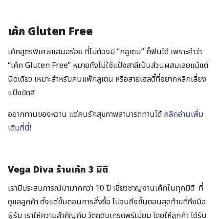
เค้ก Gluten Free
เค้กสูตรพิเศษแสนอร่อย ที่ไม่ต้องมี “กลูเตน” ก็ฟินได้ เพราะคำว่า
“เค้ก Gluten Free” หมายถึงไม่ใช้แป้งสาลีเป็นส่วนผสมเลยแม้แต่
นิดเดียว เหมาะสำหรับคนแพ้กลูเตน หรือสายเฮลตี้ที่อยากหลีกเลี่ยง
แป้งขัดสี
อยากทานของหวาน แต่คนรักสุขภาพสามารถทานได้
คลิกอ่านเพิ่ม
เติมที่นี่!
Vega Diva ร้านเค้ก 3 มิติ
เรามีประสบการณ์มามากกว่า 10 ปี เชี่ยวชาญงานเค้กในทุกมิติ ที่
ดูแลลูกค้า ตั้งแต่ขั้นตอนการสั่งซื้อ ไปจนถึงขั้นตอนสุดท้ายที่ถึงมือ
ผู้รับ เราให้ความสำคัญกับ วัตถุดิบเกรดพรีเมี่ยม โดยให้ลูกค้า ได้รับ