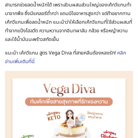
สามารถช่วยลดน้ำหนักได้ เพราะส่วนผสมส่วนใหญ่ของเค้กวีแกนทำ
มาจากพืช ซึ่งมีแคลอรีต่ำกว่า แถมมีใยอาหารสูงกว่า แต่ถ้าอยากทาน
เค้กวีแกนเพื่อลดน้ำหนัก แนะนำว่าให้เลือกเค้กวีแกนที่ใช้ส่วนผสมที่
ทำจากแป้งโฮลวีต ความหวานจากอินทผาลัม กล้วย หรือหญ้าหวาน
และใช้น้ำมันมะพร้าวสกัดเย็น
แนะนำ เค้กวีแกน สูตร Vega Diva ที่สายคลีนต้องหลงรัก!
คลิก
อ่านเพิ่มเติมที่นี่
Search
for: