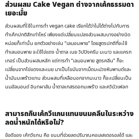
ส่วนผสม Cake Vegan ต่างจากเค้กธรรมดา
เยอะมั้ย
ส่วนผสมที่ใช้ในการทำ vegan cake เรียกได้ว่าไม่ได้ต่างไปกับการ
ทำเค้กปกติสักเท่าไหร่ เพียงแต่เปลี่ยนแปลงส่วนผสมบางอย่างนิด
หน่อยก็เท่านั้น ยกตัวอย่างเช่น “เลมอนพาย” โดยสูตรปกติที่จะใช้
ทำเลมอนพาย จะใช้ไข่แดง น้ำตาล เนย วิปปิงครีม มะนาว และแครก
เกอร์ เป็นส่วนผสมหลัก แต่การทำ “เลมอนพาย สูตรคลีน” ก็จะ
เปลี่ยนจากไข่แดงและเนย มาเป็นไขมันจากเม็ดมะม่วงหิมพานต์และ
น้ำมันมะพร้าวแทน ส่วนผสมที่เหลือนอกจากมะนาว ก็จะเปลี่ยนเป็น
นมอัลมอนด์ อินทผาลัม น้ำตาลเกสรดอกมะพร้าว และควินัวเฟลก
สามารถกินเค้กวีแกนแทนขนมคลีนในระหว่าง
ลดน้ำหนักได้หรือไม่?
ข้อดีของ เค้กวีแกน คือ ขนมที่ช่วยลดปริมาณคอเลสเตอรอลได้ และ