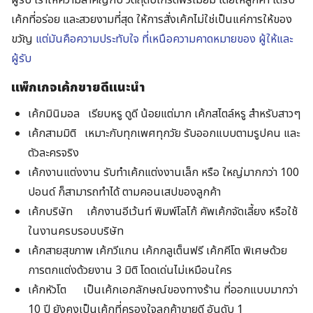
ผู้รับ เราให้ความสำคัญกับ วัตถุดิบเกรดพรีเมี่ยม โดยให้ลูกค้า ได้รับ
เค้กที่อร่อย และสวยงามที่สุด ให้การสั่งเค้กไม่ใช่เป็นแค่การให้ของ
ขวัญ
แต่มันคือความประทับใจ ที่เหนือความคาดหมายของ ผู้ให้และ
ผู้รับ
แพ็กเกจเค้กขายดีแนะนำ
เค้กมินิมอล
เรียบหรู ดูดี น้อยแต่มาก เค้กสไตล์หรู สำหรับสาวๆ
เค้กสามมิติ
เหมาะกับทุกเพศทุกวัย รับออกแบบตามรูปคน และ
ตัวละครจริง
เค้กงานแต่งงาน
รับทำเค้กแต่งงานเล็ก หรือ ใหญ่มากกว่า 100
ปอนด์ ก็สามารถทำได้ ตามคอนเสปของลูกค้า
เค้กบริษัท
เค้กงานอีเว้นท์ พิมพ์โลโก้ คัพเค้กจัดเลี้ยง หรือใช้
ในงานครบรอบบริษัท
เค้กสายสุขภาพ
เค้กวีแกน เค้กกลูเต็นฟรี เค้กคีโต พิเศษด้วย
การตกแต่งด้วยงาน 3 มิติ โดดเด่นไม่เหมือนใคร
เค้กหัวโต
เป็นเค้กเอกลักษณ์ของทางร้าน ที่ออกแบบมากว่า
10 ปี ยังคงเป็นเค้กที่ครองใจลูกค้าขายดี อันดับ 1