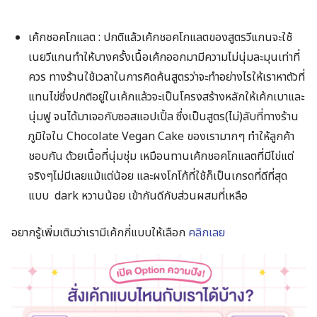
เค้กชอคโกแลต
: ปกติแล้วเค้กชอคโกแลตของสูตรวีแกนจะใช้
เนยวีแกนทำให้บางครั้งเนื้อเค้กออกมามีความไม่นุ่มละมุนเท่าที่
Search
ควร ทางร้านใช้เวลาในการคิดค้นสูตรว่าจะทำอย่างไรให้เราหาตัวที่
for:
แทนไข่ซึ่งปกติอยู่ในเค้กแล้วจะเป็นโครงสร้างหลักให้เค้กเบาและ
นุ่มฟู จนได้มาเจอกับซอสแอปเปิ้ล ซึ่งเป็นสูตร​(ไม่)ลับที่ทางร้าน
ภูมิใจใน Chocolate Vegan Cake ของเรามากๆ ทำให้ลูกค้า
ชอบกัน ด้วยเนื้อที่นุ่มชุ่ม เหมือนทานเค้กชอคโกแลตที่มีไข่แต่
จริงๆไม่มีเลยแม้แต่น้อย และผงโกโก้ที่ใช้ก็เป็นเกรดที่ดีที่สุด
แบบ dark หวานน้อย เข้ากันดีกับส่วนผสมที่เหลือ
อยากรู้เพิ่มเติมว่าเรามีเค้กกี่แบบให้เลือก
คลิกเลย