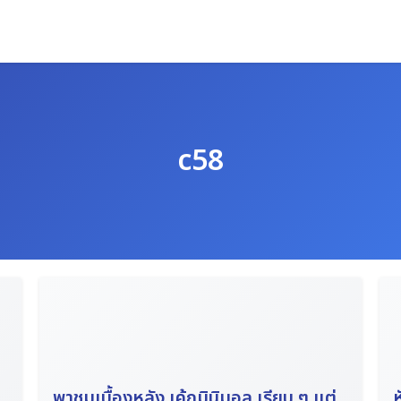
c58
พาชมเบื้องหลัง เค้กมินิมอล เรียบ ๆ แต่
ห