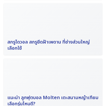
สกรูไดวอล สกรูยึดฝ้าเพดาน ที่ช่างส่วนใหญ่
เลือกใช้
แนะนำ ลูกฟุตบอล Molten เตะสนามหญ้าเทียม
เลือกรุ่นไหนดี?