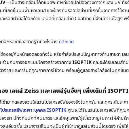
 UV
– เป็นสารเคลือบโค้ทชนิดพิเศษที่ช่วยปกป้องดวงตาจากแสง UV ทั้งด
ี่เกิดขึ้นบนพื้นผิวเลนส์ และป้องกันรอยขีดข่วนที่เกิดขึ้นจากการใช้งา
ะรอยนิ้วมือได้อีกด้วย เลนส์ที่เคลือบด้วย Coating นี้จึงมีความใสสูง พร
มีอีกหลายข้ออยากรู้ว่ามีอะไรบ้าง
คลิกเลย
่ต้องอยู่กับหน้าจอตลอดทั้งวัน หรือกำลังประสบปัญหาทางด้านสายตา เลน
ขึ้น ร่วมกับการออกแบบโครงสร้างจากทาง
ISOPTIK
คุณจะได้รับเลนส์ที่
บตัวง่าย และการันตีคุณภาพการใช้งาน พร้อมผู้ดูแลอย่างใกล้ชิดในทุกขั้น
ง เลนส์ Zeiss และเลนส์รุ่นอื่นๆ เพิ่มเติมที่ ISOPT
้เข้ามาทดลองสวมใส่แว่นโปรเกรสซีฟของจริงในทุกรุ่น และทุกระดับราคา เพื
ตาโปรเกรสซีฟเฉพาะบุคคล ISOPTIK
คุณจะได้รับแว่นโปรเกรสซีฟที่คุณ
ของเรา มีทั้งทีมนักทัศนมาตร และจักษุแพทย์ผู้เชี่ยวชาญในการให้คำปร
งละเอียด ซึ่ง ปรมาจารย์โบบิ จะเป็นผู้ที่เข้ามาดูแลในส่วนนี้โดยตรง เพื่อให้