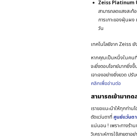
Zeiss Platinum
สามารถลดแสงสะท้อนท
การเกาะของฝุ่นผง แล
วัน
เทคโนโลยีจาก Zeiss ยัง
หากคุณเป็นหนึ่งในคนที
จะยิ่งตอบโจทย์มากยิ่ง
เจาะจงอย่างยิ่งยวด ปรั
คลิกเพื่ออ่านต่อ
สามารถเข้ามาทดลอ
เราขอแนะนำให้ทุกท่านได
ตัดแว่นตาที่
ศูนย์แว่น
แน่นอน ! เพราะทางร้าน
วิเคราะห์การใช้สายตาอย่า