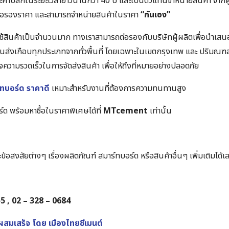
และค้าปลีกในระยะเวลายาวนานกว่า 40 ปี และเป็นตัวแทนจำหน่ายสินค้า จากผ
ต่อรองราคา และสามารถจำหน่ายสินค้าในราคา
“กันเอง”
ใช้สินค้าเป็นจำนวนมาก ทางเราสามารถต่อรองกับบริษัทผู้ผลิตเพื่อนำเส
มขนส่งเกือบทุกประเภทจากทั่วพื้นที่ โดยเฉพาะในเขตกรุงเทพ และ ปริมณฑล 
่ใจความรวดเร็วในการจัดส่งสินค้า เพื่อให้ถึงที่หมายอย่างปลอดภัย
ทบอร์ด ราคาดี
เหมาะสำหรับงานที่ต้องการความทนทานสูง
ด พร้อมหาซื้อในราคาพิเศษได้ที่
MTcement
เท่านั้น
อสงสัยต่างๆ เรื่องผลิตภัณฑ์ สมาร์ทบอร์ด หรือสินค้าอื่นๆ เพิ่มเติมได้เลยท
55 , 02 – 328 – 0684
สมเสร็จ โดย เมืองไทยซีเมนต์