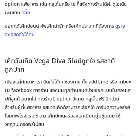
option แพ้อาหาร เช่น กลูเต็นหรือ ไข่ ก็แจ้งทางร้านได้ค่ะ ดูไอเดีย
เพิ่มเติม
คลิ๊ก
อยากได้เค้กปอนด์ คัพเค้กน่ารัก หรือเค้กประเภทที่ต้องการ
ดูราย
ละเอียดต่อได้ที่นี่
เค้กวันเกิด Vega Diva ดีไซน์ถูกใจ รสชาติ
ถูกปาก
เพียงแค่ทักมาหาเรา ติดต่อได้ทุกช่องทาง ทั้ง add Line หรือ inbox
ใน facebook ทางร้าน แอดมินทุกท่านยินดีช่วยออกแบบในคอนเส
ปที่ลูกค้าอยากได้ ทางร้านมี option วีแกน กลูเต็นฟรี อีกด้วย
สำหรับผู้ที่แพ้อาหาร รสชาติเค้กก็สามารถเลือกได้ การันดีความอร่อย
โดยเชฟโรงแรม 5 ดาว เค้กบัตเตอร์ของเราเนียนนุ่มชุ่มเนย ใช้
วัตถุดิบเกรดพรีเมี่ยม