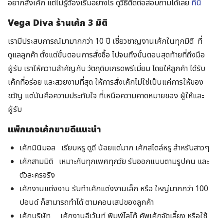
อยากสั่งเค้ก แต่ไม่รู้ต้องเริ่มอย่างไร ดูวิธีติดต่อสอบถามได้เลย
ที่นี่
Vega Diva ร้านเค้ก 3 มิติ
เรามีประสบการณ์มามากกว่า 10 ปี เชี่ยวชาญงานเค้กในทุกมิติ ที่
ดูแลลูกค้า ตั้งแต่ขั้นตอนการสั่งซื้อ ไปจนถึงขั้นตอนสุดท้ายที่ถึงมือ
ผู้รับ เราให้ความสำคัญกับ วัตถุดิบเกรดพรีเมี่ยม โดยให้ลูกค้า ได้รับ
เค้กที่อร่อย และสวยงามที่สุด ให้การสั่งเค้กไม่ใช่เป็นแค่การให้ของ
ขวัญ แต่มันคือความประทับใจ ที่เหนือความคาดหมายของ ผู้ให้และ
ผู้รับ
แพ็กเกจเค้กขายดีแนะนำ
เค้กมินิมอล
เรียบหรู ดูดี น้อยแต่มาก เค้กสไตล์หรู สำหรับสาวๆ
เค้กสามมิติ
เหมาะกับทุกเพศทุกวัย รับออกแบบตามรูปคน และ
ตัวละครจริง
เค้กงานแต่งงาน
รับทำเค้กแต่งงานเล็ก หรือ ใหญ่มากกว่า 100
ปอนด์ ก็สามารถทำได้ ตามคอนเสปของลูกค้า
เค้กบริษัท
เค้กงานอีเว้นท์ พิมพ์โลโก้ คัพเค้กจัดเลี้ยง หรือใช้