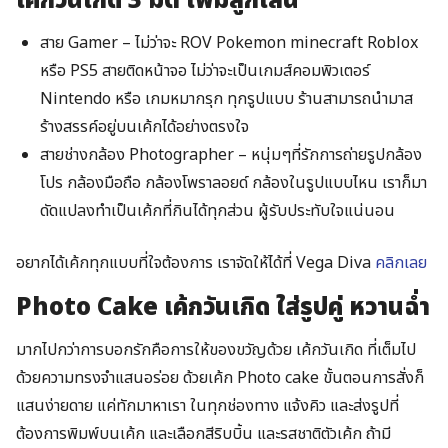
เค้กวันเกิด 3 มิติ เพิ่มลูกเล่น
สาย Gamer – ไม่ว่าจะ ROV Pokemon minecraft Roblox
หรือ PS5 สายติดหน้าจอ ไม่ว่าจะเป็นเกมส์คอมพิวเตอร์
Nintendo หรือ เกมหมากรุก ทุกรูปแบบ ร้านสามารถนำมาส
ร้างสรรค์อยู่บนเค้กได้อย่างตรงใจ
สายช่างกล้อง Photographer – หนุ่มๆที่รักการถ่ายรูปกล้อง
Search
โปร กล้องมือถือ กล้องโพราลอยด์ กล้องในรูปแบบไหน เราก็มา
for:
ดัดแปลงทำเป็นเค้กที่กินได้ทุกส่วน ผู้รับประทับใจแน่นอน
อยากได้เค้กทุกแบบที่ใจต้องการ เราจัดให้ได้ที่ Vega Diva
คลิกเลย
Photo Cake เค้กวันเกิด ใส่รูปคู่ หวานฉ่ำ
มากไปกว่าการบอกรักคือการให้ของขวัญด้วย เค้กวันเกิด ที่เต็มไป
ด้วยความทรงจำแสนอร่อย ด้วยเค้ก Photo cake ขั้นตอนการสั่งก็
แสนง่ายดาย แค่ทักมาหาเรา ในทุกช่องทาง แจ้งคิว และส่งรูปที่
ต้องการพิมพ์บนเค้ก และเลือกสีริบบิ้น และรสชาติตัวเค้ก ถ้ามี