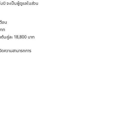
บิ จะเป็นผู้ดูแลในส่วน
ดือน
บาท
่มต้นคู่ละ 18,800 บาท
่มขีดความสามารถการ