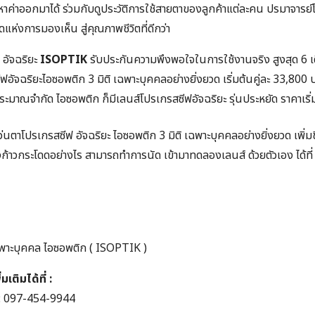
าค่าออกมาได้ ร่วมกับดูประวัติการใช้สายตาของลูกค้าแต่ละคน ปรมาจารย์โบ
ดแห่งการมองเห็น สู่คุณภาพชีวิตที่ดีกว่า
 อัจฉริยะ
ISOPTIK
รับประกันความพึงพอใจในการใช้งานจริง สูงสุด 6 เ
อัจฉริยะไอซอพติก 3 มิติ เฉพาะบุคคลอย่างยิ่งยวด เริ่มต้นคู่ละ 33,800 
ประมาณจำกัด ไอซอพติก ก็มีเลนส์โปรเกรสซีฟอัจฉริยะ รุ่นประหยัด ราคาเริ
แว่นตาโปรเกรสซีฟ อัจฉริยะ ไอซอพติก 3 มิติ เฉพาะบุคคลอย่างยิ่งยวด เพิ
าวกระโดดอย่างไร สามารถทำการนัด เข้ามาทดลองเลนส์ ด้วยตัวเอง ได้ที่
ฉพาะบุคคล ไอซอพติก ( ISOPTIK )
ติมได้ที่ :
:
097-454-9944