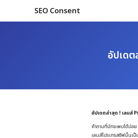
Skip
SEO Consent
to
content
อัปเดตล
อัปเดตล่าสุด ! เลนส์ 
คำถามที่มักจะพบได้บ่อย
เลนส์โปรเกรสซีฟนั้นเป็น