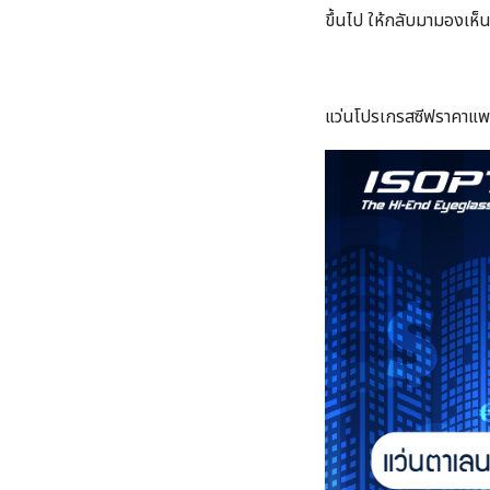
ขึ้นไป ให้กลับมามองเห
แว่นโปรเกรสซีฟราคาแพ