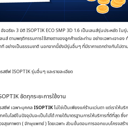
อัจฉริยะ 3 มิติ ISOPTIK ECO SMP 3D 1.6 เป็นเลนส์รุ่นประหยัด ในรุ่น
นส์ ตามพฤติกรรมการใช้สายตาของลูกค้าแต่ละท่าน อย่างเฉพาะเจาะจง 
าที อย่างเป็นธรรมชาติ นอกจากนี้ยังมีรุ่นอื่นๆ ที่มีราคาแตกต่างกันไปต
เกรสซีฟ ISOPTIK รุ่นอื่นๆ และรายละเอียด
ISOPTIK ชัดทุกระยะการใช้งาน
กรสซีฟ เฉพาะบุคคล
ISOPTIK
ไม่ใช่เป็นเพียงแค่ร้านแว่นตา แต่เราให้
่เทคโนโลยีในปัจจุบันจะเป็นไปได้ ภายใต้มาตรฐานการให้บริการที่ดีที่สุด ซึ
จสุขภาพตา ( จักษุแพทย์ ) โดยเฉพาะ ส่วนขั้นตอนการออกแบบโครงสร้า