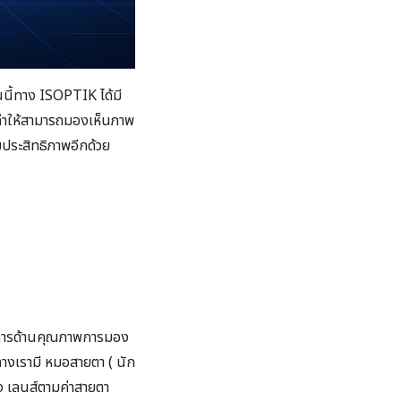
นี้ทาง ISOPTIK ได้มี
ทำให้สามารถมองเห็นภาพ
ามประสิทธิภาพอีกด้วย
บริการด้านคุณภาพการมอง
่งทางเรามี หมอสายตา ( นัก
ง เลนส์ตามค่าสายตา