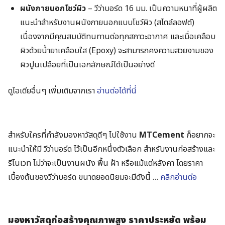
ผนังภายนอกโชว์ผิว
– วีว่าบอร์ด 16 มม. เป็นความหนาที่ผู้ผลิต
แนะนำสำหรับงานผนังภายนอกแบบโชว์ผิว (สไตล์ลอฟต์)
เนื่องจากมีคุณสมบัติทนทานต่อทุกสภาวะอากาศ และเมื่อเคลือบ
ผิวด้วยน้ำยาเคลือบใส (Epoxy) จะสามารถคงความสวยงามของ
ผิวปูนเปลือยที่เป็นเอกลักษณ์ได้เป็นอย่างดี
ดูไอเดียอื่นๆ เพิ่มเติมจากเรา
อ่านต่อได้ที่นี่
สำหรับใครที่กำลังมองหาวัสดุดีๆ ไปใช้งาน
MTCement
ก็อยากจะ
แนะนำให้มี วีว่าบอร์ด ไว้เป็นอีกหนึ่งตัวเลือก สำหรับงานก่อสร้างและ
รีโนเวท ไม่ว่าจะเป็นงานผนัง พื้น ฝ้า หรือแม้แต่หลังคา โดยราคา
เบื้องต้นของวีว่าบอร์ด ขนาดยอดนิยมจะมีดังนี้ …
คลิกอ่านต่อ
มองหาวัสดุก่อสร้างคุณภาพสูง ราคาประหยัด พร้อม