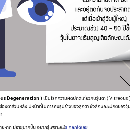
reous Degeneration )
เป็นโรคความผิดปกติเกี่ยวกับวุ้นตา ( Vitreous 
ช่องตาส่วนหลัง มีหน้าที่ในการคงรูปร่างของลูกตา ซึ่งลักษณะปกติของวุ้นน
ตา
รายหาก มีอายุมากขึ้น อยากรู้เพราะอะไ
ร
คลิกได้เลย