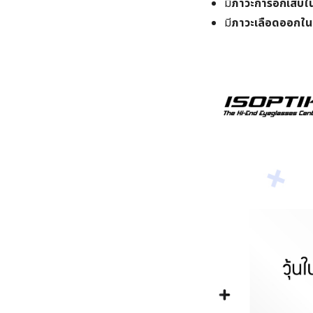
มี
ภาวะการอักเสบใน
มี
ภาวะเลือดออกในน