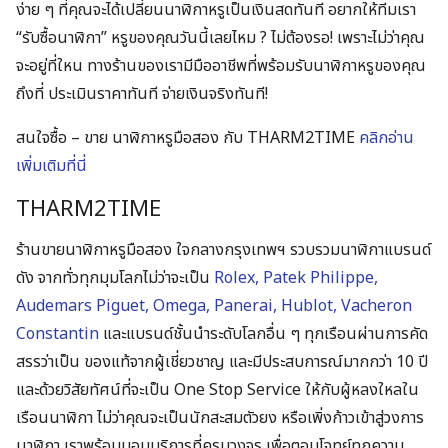
ง่าย ๆ ที่คุณจะได้เปลี่ยนนาฬิกาหรูเป็นเงินสดทันที อยากให้ทีมเรา
“รับซื้อนาฬิกา” หรูของคุณวันนี้เลยไหม ? ไม่ต้องรอ! เพราะไม่ว่าคุณ
จะอยู่ที่ใหน ทางร้านของเรามีมืออาชีพที่พร้อมรับนาฬิกาหรูของคุณ
ถึงที่ ประเมินราคาทันที จ่ายเงินจริงทันที!
สนใจซื้อ – ขาย นาฬิกาหรูมือสอง กับ THARM2TIME
คลิกอ่าน
เพิ่มเติมที่นี่
THARM2TIME
ร้านขายนาฬิกาหรูมือสอง ใจกลางกรุงเทพฯ รวบรวมนาฬิกาแบรนด์
ดัง จากทั่วทุกมุมโลกไม่ว่าจะเป็น
Rolex, Patek Philippe,
Audemars Piguet, Omega, Panerai, Hublot, Vacheron
Constantin
และแบรนด์ชั้นนำระดับโลกอื่น ๆ ทุกเรือนผ่านการคัด
สรรว่าเป็น ของแท้จากผู้เชี่ยวชาญ และมีประสบการณ์มากกว่า 10 ปี
และด้วยวิสัยทัศน์ที่จะเป็น One Stop Service ให้กับผู้หลงใหลใน
เรือนนาฬิกา ไม่ว่าคุณจะเป็นนักสะสมตัวยง หรือเพิ่งก้าวเข้าสู่วงการ
นาฬิกา เราพร้อมมอบบริการที่ครบวงจร เพื่อตอบโจทย์ทุกความ