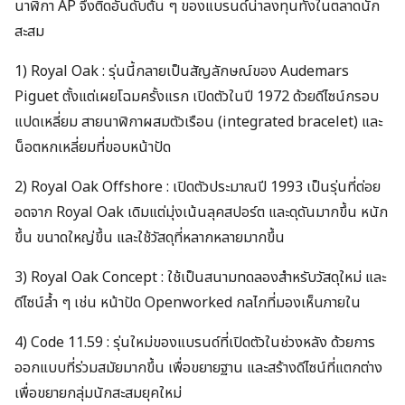
นาฬิกา AP จึงติดอันดับต้น ๆ ของแบรนด์น่าลงทุนทั้งในตลาดนัก
สะสม
1) Royal Oak
: รุ่นนี้กลายเป็นสัญลักษณ์ของ Audemars
Piguet ตั้งแต่เผยโฉมครั้งแรก เปิดตัวในปี 1972 ด้วยดีไซน์กรอบ
แปดเหลี่ยม สายนาฬิกาผสมตัวเรือน (integrated bracelet) และ
น็อตหกเหลี่ยมที่ขอบหน้าปัด
2) Royal Oak Offshore
: เปิดตัวประมาณปี 1993 เป็นรุ่นที่ต่อย
อดจาก Royal Oak เดิมแต่มุ่งเน้นลุคสปอร์ต และดุดันมากขึ้น หนัก
ขึ้น ขนาดใหญ่ขึ้น และใช้วัสดุที่หลากหลายมากขึ้น
3) Royal Oak Concep
t : ใช้เป็นสนามทดลองสำหรับวัสดุใหม่ และ
ดีไซน์ล้ำ ๆ เช่น หน้าปัด Openworked กลไกที่มองเห็นภายใน
4) Code 11.59
: รุ่นใหม่ของแบรนด์ที่เปิดตัวในช่วงหลัง ด้วยการ
ออกแบบที่ร่วมสมัยมากขึ้น เพื่อขยายฐาน และสร้างดีไซน์ที่แตกต่าง
เพื่อขยายกลุ่มนักสะสมยุคใหม่