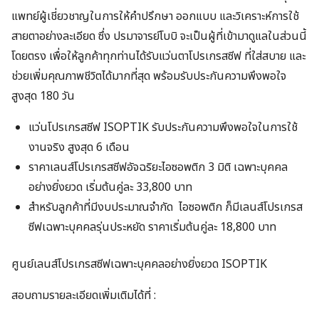
แพทย์ผู้เชี่ยวชาญในการให้คำปรึกษา ออกแบบ และวิเคราะห์การใช้
สายตาอย่างละเอียด ซึ่ง ปรมาจารย์โบบิ จะเป็นผู้ที่เข้ามาดูแลในส่วนนี้
โดยตรง เพื่อให้ลูกค้าทุกท่านได้รับแว่นตาโปรเกรสซีฟ ที่ใส่สบาย และ
ช่วยเพิ่มคุณภาพชีวิตได้มากที่สุด พร้อมรับประกันความพึงพอใจ
สูงสุด 180 วัน
แว่นโปรเกรสซีฟ
ISOPTIK
รับประกันความพึงพอใจในการใช้
งานจริง สูงสุด 6 เดือน
ราคาเลนส์โปรเกรสซีฟอัจฉริยะไอซอพติก 3 มิติ เฉพาะบุคคล
อย่างยิ่งยวด เริ่มต้นคู่ละ 33,800 บาท
สำหรับลูกค้าที่มีงบประมาณจำกัด ไอซอพติก ก็มีเลนส์โปรเกรส
ซีฟเฉพาะบุคคลรุ่นประหยัด ราคาเริ่มต้นคู่ละ 18,800 บาท
ศูนย์เลนส์โปรเกรสซีฟเฉพาะบุคคลอย่างยิ่งยวด ISOPTIK
สอบถามรายละเอียดเพิ่มเติมได้ที่ :