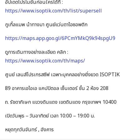
อัปเดตโปรโมชันก่อนใครได้ที่ :
https://www.isoptik.com/th/list/supersell
กูเกิ้ลแมพ นำทางมา ศูนย์แว่นตาไอซอพติก
https://maps.app.goo.gl/6PCmYMkQ9k94spgU9
ดูการเดินทางอย่างละเอียด คลิก :
https://www.isoptik.com/th/maps/
ศูนย์ เลนส์โปรเกรสซีฟ เฉพาะบุคคลอย่างยิ่งยวด ISOPTIK
89 อาคารเอไอเอ แคปปิตอล เซ็นเตอร์ ชั้น 2 ห้อง 208
ถ. รัชดาภิเษก แขวงดินแดง เขตดินแดง กรุงเทพฯ 10400
เปิดวันพุธ – วันอาทิตย์ เวลา 10:00 – 19:00 น.
หยุดทุกวันจันทร์ , อังคาร