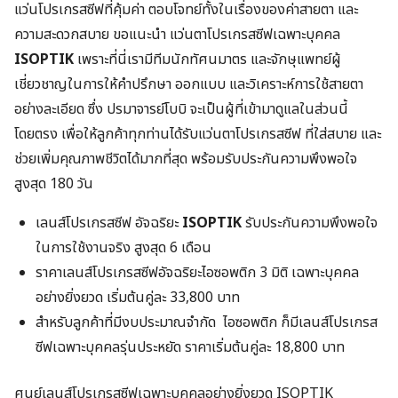
แว่นโปรเกรสซีฟที่คุ้มค่า ตอบโจทย์ทั้งในเรื่องของค่าสายตา และ
ความสะดวกสบาย ขอแนะนำ แว่นตาโปรเกรสซีฟเฉพาะบุคคล
ISOPTIK
เพราะที่นี่เรามีทีมนักทัศนมาตร และจักษุแพทย์ผู้
เชี่ยวชาญในการให้คำปรึกษา ออกแบบ และวิเคราะห์การใช้สายตา
อย่างละเอียด ซึ่ง ปรมาจารย์โบบิ จะเป็นผู้ที่เข้ามาดูแลในส่วนนี้
โดยตรง เพื่อให้ลูกค้าทุกท่านได้รับแว่นตาโปรเกรสซีฟ ที่ใส่สบาย และ
ช่วยเพิ่มคุณภาพชีวิตได้มากที่สุด พร้อมรับประกันความพึงพอใจ
สูงสุด 180 วัน
เลนส์โปรเกรสซีฟ อัจฉริยะ
ISOPTIK
รับประกันความพึงพอใจ
ในการใช้งานจริง สูงสุด 6 เดือน
ราคาเลนส์โปรเกรสซีฟอัจฉริยะไอซอพติก 3 มิติ เฉพาะบุคคล
อย่างยิ่งยวด เริ่มต้นคู่ละ 33,800 บาท
สำหรับลูกค้าที่มีงบประมาณจำกัด ไอซอพติก ก็มีเลนส์โปรเกรส
ซีฟเฉพาะบุคคลรุ่นประหยัด ราคาเริ่มต้นคู่ละ 18,800 บาท
ศูนย์เลนส์โปรเกรสซีฟเฉพาะบุคคลอย่างยิ่งยวด ISOPTIK