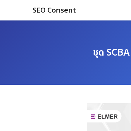
Skip
SEO Consent
to
content
ชุด SCBA 