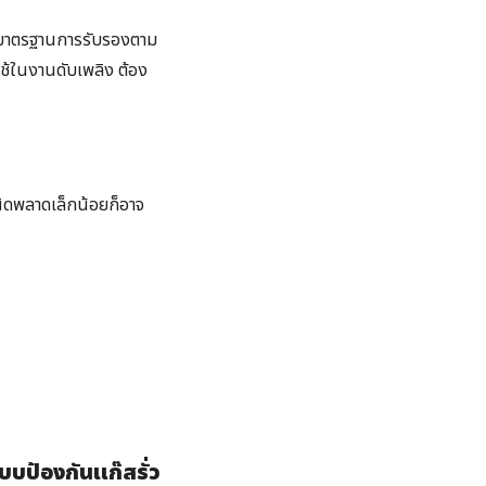
ับมาตรฐานการรับรองตาม
กใช้ในงานดับเพลิง ต้อง
ผิดพลาดเล็กน้อยก็อาจ
บบป้องกันแก๊สรั่ว