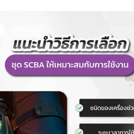
Search
for: